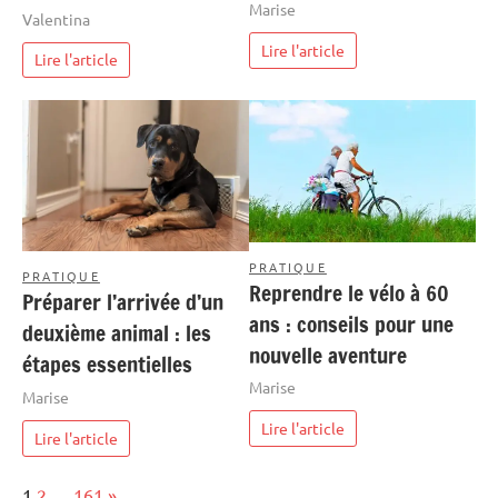
Marise
Valentina
Lire l'article
Lire l'article
PRATIQUE
PRATIQUE
Reprendre le vélo à 60
Préparer l’arrivée d’un
ans : conseils pour une
deuxième animal : les
nouvelle aventure
étapes essentielles
Marise
Marise
Lire l'article
Lire l'article
Page:
Next
1
2
…
161
»