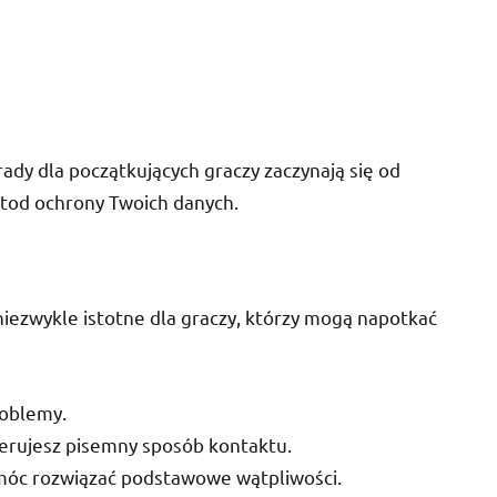
ady dla początkujących graczy zaczynają się od
etod ochrony Twoich danych.
niezwykle istotne dla graczy, którzy mogą napotkać
roblemy.
eferujesz pisemny sposób kontaktu.
móc rozwiązać podstawowe wątpliwości.