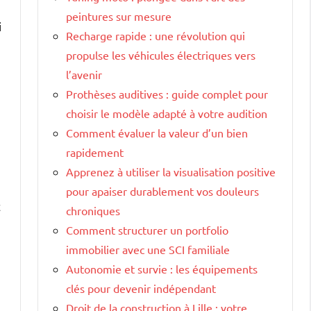
peintures sur mesure
i
Recharge rapide : une révolution qui
propulse les véhicules électriques vers
l’avenir
Prothèses auditives : guide complet pour
choisir le modèle adapté à votre audition
Comment évaluer la valeur d’un bien
rapidement
Apprenez à utiliser la visualisation positive
pour apaiser durablement vos douleurs
ć
chroniques
Comment structurer un portfolio
immobilier avec une SCI familiale
Autonomie et survie : les équipements
clés pour devenir indépendant
Droit de la construction à Lille : votre