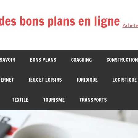
des bons plans en ligne
Achete
 SAVOIR
BONS PLANS
COACHING
CONSTRUCTION
TERNET
JEUX ET LOISIRS
JURIDIQUE
LOGISTIQUE
TEXTILE
TOURISME
TRANSPORTS