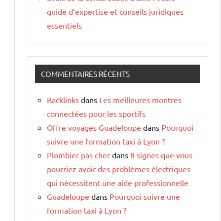
guide d’expertise et conseils juridiques
essentiels
COMMENTAIRES RÉCENTS
Backlinks
dans
Les meilleures montres
connectées pour les sportifs
Offre voyages Guadeloupe
dans
Pourquoi
suivre une formation taxi à Lyon ?
Plombier pas cher
dans
8 signes que vous
pourriez avoir des problèmes électriques
qui nécessitent une aide professionnelle
Guadeloupe
dans
Pourquoi suivre une
formation taxi à Lyon ?