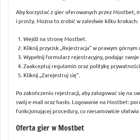
Aby korzystać z gier oferowanych przez Mostbet, mus
i prosty. Można to zrobić w zaledwie kilku krokach:
Wejdź na stronę Mostbet.
Kliknij przycisk „Rejestracja” w prawym górnym 
Wypełnij formularz rejestracyjny, podając swoj
Zaakceptuj regulamin oraz politykę prywatności
Kliknij „Zarejestruj się”.
Po zakończeniu rejestracji, aby zalogować się na sw
swój e-mail oraz hasło. Logowanie na Mostbet: por
funkcjonującej procedury, co niesamowicie ułatwia 
Oferta gier w Mostbet