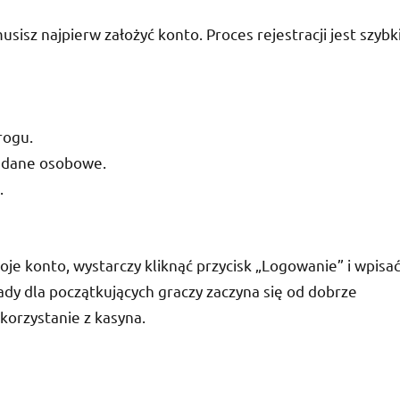
isz najpierw założyć konto. Proces rejestracji jest szybk
rogu.
e dane osobowe.
.
oje konto, wystarczy kliknąć przycisk „Logowanie” i wpisa
ady dla początkujących graczy zaczyna się od dobrze
korzystanie z kasyna.