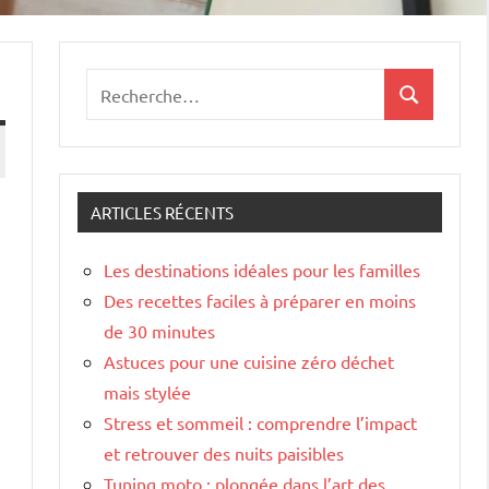
Recherche
Recherche
pour
:
ARTICLES RÉCENTS
Les destinations idéales pour les familles
Des recettes faciles à préparer en moins
de 30 minutes
Astuces pour une cuisine zéro déchet
mais stylée
Stress et sommeil : comprendre l’impact
et retrouver des nuits paisibles
Tuning moto : plongée dans l’art des