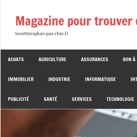
Aller
au
Magazine pour trouver 
contenu
lunetterayban-pas-cher.fr
ACHATS
AGRICULTURE
ASSURANCES
BON À
IMMOBILIER
INDUSTRIE
INFORMATIQUE
IN
PUBLICITÉ
SANTÉ
SERVICES
TECHNOLOGIE