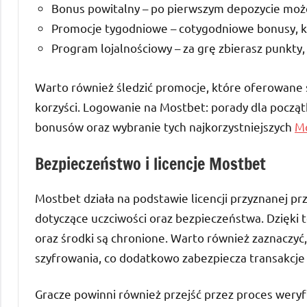
Bonus powitalny – po pierwszym depozycie moż
Promocje tygodniowe – cotygodniowe bonusy, k
Program lojalnościowy – za grę zbierasz punkty
Warto również śledzić promocje, które oferowane
korzyści. Logowanie na Mostbet: porady dla począ
bonusów oraz wybranie tych najkorzystniejszych
M
Bezpieczeństwo i licencje Mostbet
Mostbet działa na podstawie licencji przyznanej pr
dotyczące uczciwości oraz bezpieczeństwa. Dzięk
oraz środki są chronione. Warto również zaznaczy
szyfrowania, co dodatkowo zabezpiecza transakcje
Gracze powinni również przejść przez proces weryf