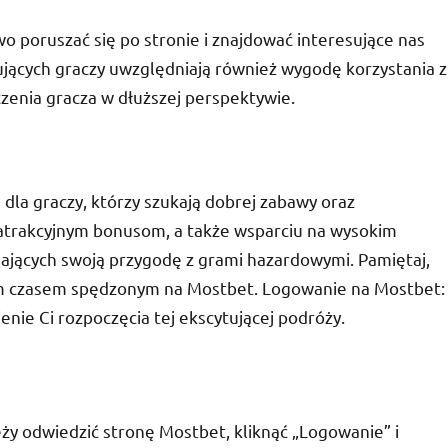
two poruszać się po stronie i znajdować interesujące nas
ujących graczy uwzględniają również wygodę korzystania z
zenia gracza w dłuższej perspektywie.
 dla graczy, którzy szukają dobrej zabawy oraz
atrakcyjnym bonusom, a także wsparciu na wysokim
nających swoją przygodę z grami hazardowymi. Pamiętaj,
oim czasem spędzonym na Mostbet. Logowanie na Mostbet:
enie Ci rozpoczęcia tej ekscytującej podróży.
ży odwiedzić stronę Mostbet, kliknąć „Logowanie” i