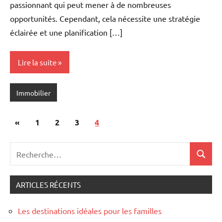
passionnant qui peut mener à de nombreuses
opportunités. Cependant, cela nécessite une stratégie
éclairée et une planification […]
Lire la suite
Immobilier
Pagination
Publications
«
1
2
3
4
des
précédentes
Recherche
publications
Recher
pour
:
ARTICLES RÉCENTS
Les destinations idéales pour les familles