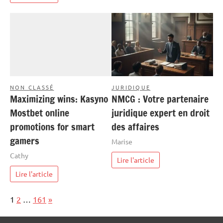
NON CLASSÉ
JURIDIQUE
Maximizing wins: Kasyno
NMCG : Votre partenaire
Mostbet online
juridique expert en droit
promotions for smart
des affaires
gamers
Marise
Cathy
Lire l'article
Lire l'article
Page:
Next
1
2
…
161
»