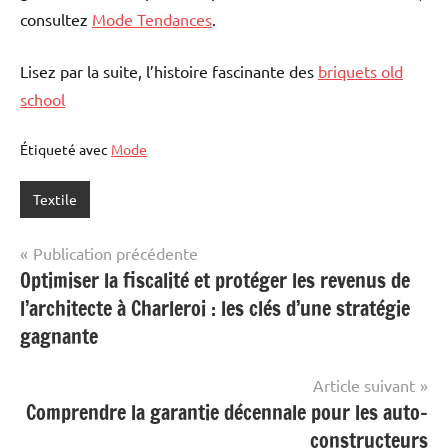
consultez
Mode Tendances
.
Lisez par la suite, l’histoire fascinante des
briquets old
school
Étiqueté avec
Mode
Textile
Navigation
Publication précédente
Optimiser la fiscalité et protéger les revenus de
de
l’architecte à Charleroi : les clés d’une stratégie
l’article
gagnante
Article suivant
Comprendre la garantie décennale pour les auto-
constructeurs