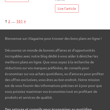
Lire l'article
Page:
Next
1
2
…
161
»
Bienvenue sur: Magazine pour trouver des bons plans en ligne !
Découvrez un monde de bonnes affaires et d’opportunités
incroyables avec notre blog dédié à vous aider à dénicher les
meilleurs plans en ligne. Que vous soyez à la recherche de
réductions sur vos marques préférées, de conseils pour
économiser sur vos achats quotidiens, ou d’astuces pour profiter
des offres exclusives, vous êtes au bon endroit. Notre mission
est de vous fournir des informations précises et à jour pour que
vous puissiez maximiser vos économies tout en profitant de
produits et services de qualité.
Des astuces et conseils pour économiser au quotidien.