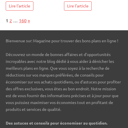
Lire l'article
Lire l'article
Page:
Next
1
2
…
160
»
Bienvenue sur: Magazine pour trouver des bons plans en ligne !
Découvrez un monde de bonnes affaires et d’opportunités
incroyables avec notre blog dédié à vous aider à dénicher les
meilleurs plans en ligne. Que vous soyez à la recherche de
réductions sur vos marques préférées, de conseils pour
économiser sur vos achats quotidiens, ou d’astuces pour profiter
des offres exclusives, vous êtes au bon endroit. Notre mission
est de vous fournir des informations précises et à jour pour que
vous puissiez maximiser vos économies tout en profitant de
produits et services de qualité.
Des astuces et conseils pour économiser au quotidien.