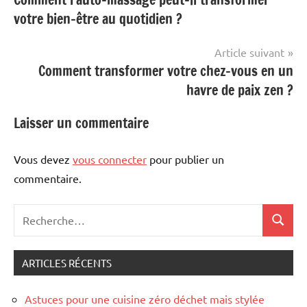
de
votre bien-être au quotidien ?
l’article
Article suivant
Comment transformer votre chez-vous en un
havre de paix zen ?
Laisser un commentaire
Vous devez
vous connecter
pour publier un
commentaire.
Recherche
Recher
pour
:
ARTICLES RÉCENTS
Astuces pour une cuisine zéro déchet mais stylée