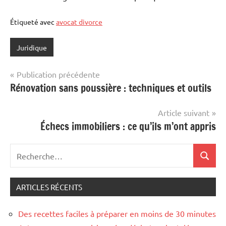
Étiqueté avec
avocat divorce
Juridique
Navigation
Publication précédente
Rénovation sans poussière : techniques et outils
de
l’article
Article suivant
Échecs immobiliers : ce qu’ils m’ont appris
Recherche
Recher
pour
:
ARTICLES RÉCENTS
Des recettes faciles à préparer en moins de 30 minutes