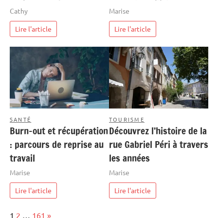
Cathy
Marise
Lire l'article
Lire l'article
SANTÉ
TOURISME
Burn-out et récupération
Découvrez l’histoire de la
: parcours de reprise au
rue Gabriel Péri à travers
travail
les années
Marise
Marise
Lire l'article
Lire l'article
Page:
Next
1
2
…
161
»