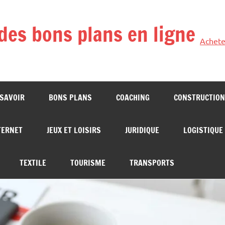
des bons plans en ligne
Achete
 SAVOIR
BONS PLANS
COACHING
CONSTRUCTION
TERNET
JEUX ET LOISIRS
JURIDIQUE
LOGISTIQUE
TEXTILE
TOURISME
TRANSPORTS