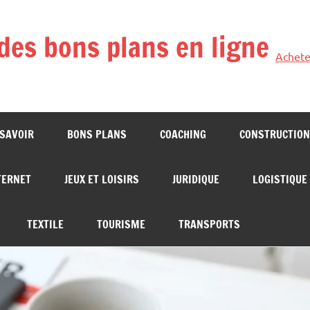
des bons plans en ligne
Achete
 SAVOIR
BONS PLANS
COACHING
CONSTRUCTION
TERNET
JEUX ET LOISIRS
JURIDIQUE
LOGISTIQUE
TEXTILE
TOURISME
TRANSPORTS