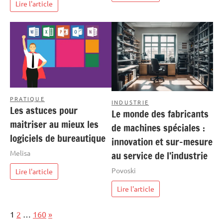
Lire l'article
PRATIQUE
INDUSTRIE
Les astuces pour
Le monde des fabricants
maitriser au mieux les
de machines spéciales :
logiciels de bureautique
innovation et sur-mesure
Melisa
au service de l’industrie
Povoski
Lire l'article
Lire l'article
Page:
Next
1
2
…
160
»