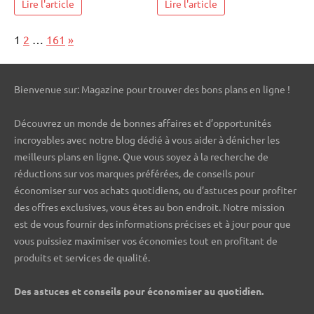
Lire l'article
Lire l'article
Page:
Next
1
2
…
161
»
Bienvenue sur: Magazine pour trouver des bons plans en ligne !
Découvrez un monde de bonnes affaires et d’opportunités
incroyables avec notre blog dédié à vous aider à dénicher les
meilleurs plans en ligne. Que vous soyez à la recherche de
réductions sur vos marques préférées, de conseils pour
économiser sur vos achats quotidiens, ou d’astuces pour profiter
des offres exclusives, vous êtes au bon endroit. Notre mission
est de vous fournir des informations précises et à jour pour que
vous puissiez maximiser vos économies tout en profitant de
produits et services de qualité.
Des astuces et conseils pour économiser au quotidien.