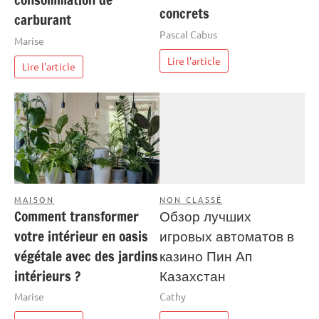
concrets
carburant
Pascal Cabus
Marise
Lire l'article
Lire l'article
MAISON
NON CLASSÉ
Comment transformer
Обзор лучших
votre intérieur en oasis
игровых автоматов в
végétale avec des jardins
казино Пин Ап
intérieurs ?
Казахстан
Marise
Cathy