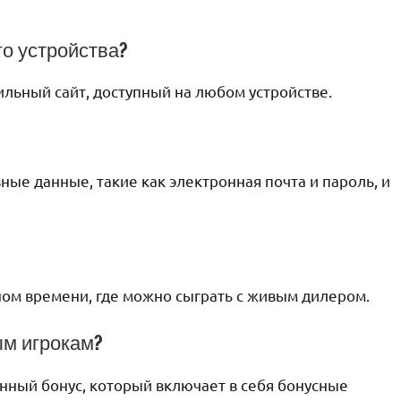
го устройства?
ильный сайт, доступный на любом устройстве.
ные данные, такие как электронная почта и пароль, и
ьном времени, где можно сыграть с живым дилером.
ым игрокам?
енный бонус, который включает в себя бонусные