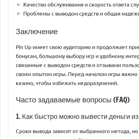
Качество обслуживания и скорость ответа с
Проблемы с выводом средств и общая надеж
Заключение
Pin Up имеет свою аудиторию и продолжает пр
бонусам, большому выбору игр и удобному инте
связанные с выводом средств и отзывами польз
своим опытом игры. Перед началом игры важно 
казино, чтобы избежать недоразумений.
Часто задаваемые вопросы (FAQ)
1. Как быстро можно вывести деньги из 
Сроки вывода зависят от выбранного метода, но