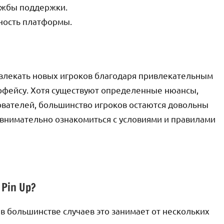
лужбы поддержки.
ность платформы.
ивлекать новых игроков благодаря привлекательным
рфейсу. Хотя существуют определенные нюансы,
ователей, большинство игроков остаются довольны
внимательно ознакомиться с условиями и правилами
Pin Up?
 в большинстве случаев это занимает от нескольких