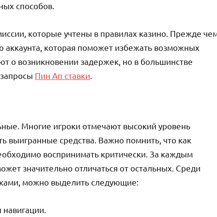
ных способов.
миссии, которые учтены в правилах казино. Прежде че
ю аккаунта, которая поможет избежать возможных
ют о возникновении задержек, но в большинстве
 запросы
Пин Ап ставки
.
ьные. Многие игроки отмечают высокий уровень
ь выигранные средства. Важно помнить, что как
еобходимо воспринимать критически. За каждым
ожет значительно отличаться от остальных. Среди
ками, можно выделить следующие:
 навигации.