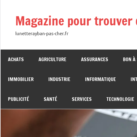
Aller
au
Magazine pour trouver 
contenu
lunetterayban-pas-cher.fr
ACHATS
AGRICULTURE
ASSURANCES
BON À
IMMOBILIER
INDUSTRIE
INFORMATIQUE
IN
PUBLICITÉ
SANTÉ
SERVICES
TECHNOLOGIE