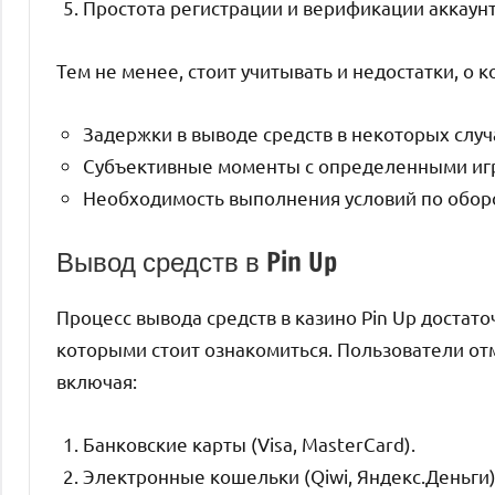
Простота регистрации и верификации аккаунт
Тем не менее, стоит учитывать и недостатки, о 
Задержки в выводе средств в некоторых случ
Субъективные моменты с определенными иг
Необходимость выполнения условий по оборо
Вывод средств в Pin Up
Процесс вывода средств в казино Pin Up достат
которыми стоит ознакомиться. Пользователи отм
включая:
Банковские карты (Visa, MasterCard).
Электронные кошельки (Qiwi, Яндекс.Деньги)