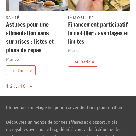
SANTÉ
IMMOBILIER
Astuces pour une
Financement participatif
alimentation sans
immobilier : avantages et
surprises : listes et
limites
plans de repas
Marise
Marise
Lire l'article
Lire l'article
Page:
Next
1
2
…
161
»
Bienvenue sur: Magazine pour trouver des bons plans en ligne !
Découvrez un monde de bonnes affaires et d’opportunités
incroyables avec notre blog dédié à vous aider à dénicher les