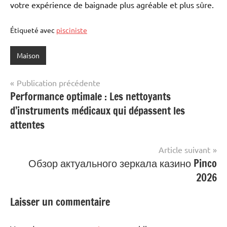
votre expérience de baignade plus agréable et plus sûre.
Étiqueté avec
pisciniste
Maison
Navigation
Publication précédente
Performance optimale : Les nettoyants
de
d’instruments médicaux qui dépassent les
l’article
attentes
Article suivant
Обзор актуального зеркала казино Pinco
2026
Laisser un commentaire