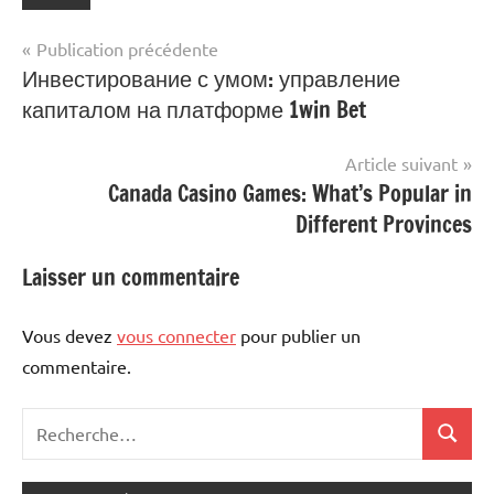
Navigation
Publication précédente
Инвестирование с умом: управление
de
капиталом на платформе 1win Bet
l’article
Article suivant
Canada Casino Games: What’s Popular in
Different Provinces
Laisser un commentaire
Vous devez
vous connecter
pour publier un
commentaire.
Recherche
Recher
pour
: