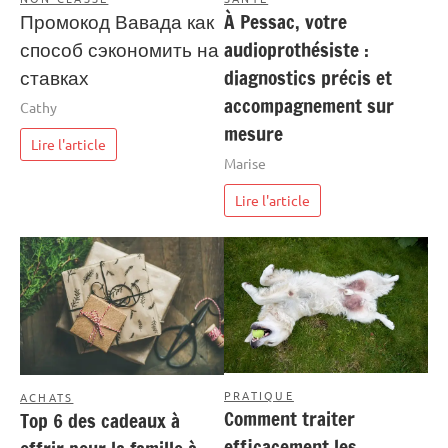
Промокод Вавада как
À Pessac, votre
способ сэкономить на
audioprothésiste :
ставках
diagnostics précis et
accompagnement sur
Cathy
mesure
Lire l'article
Marise
Lire l'article
PRATIQUE
ACHATS
Comment traiter
Top 6 des cadeaux à
efficacement les