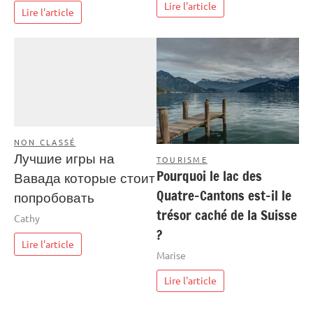
Lire l'article
Lire l'article
NON CLASSÉ
Лучшие игры на
TOURISME
Pourquoi le lac des
Вавада которые стоит
Quatre-Cantons est-il le
попробовать
trésor caché de la Suisse
Cathy
?
Lire l'article
Marise
Lire l'article