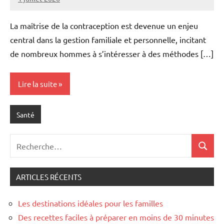
Marise
Aucun
commentaire
La maîtrise de la contraception est devenue un enjeu
central dans la gestion familiale et personnelle, incitant
de nombreux hommes à s’intéresser à des méthodes […]
Lire la suite
Santé
Recherche
Recher
pour
:
ARTICLES RÉCENTS
Les destinations idéales pour les familles
Des recettes faciles à préparer en moins de 30 minutes