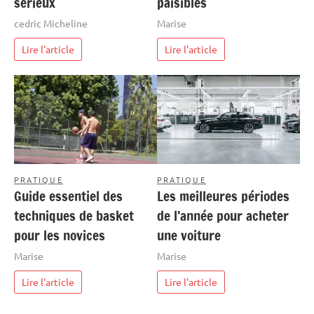
sérieux
paisibles
cedric Micheline
Marise
Lire l'article
Lire l'article
PRATIQUE
PRATIQUE
Guide essentiel des
Les meilleures périodes
techniques de basket
de l’année pour acheter
pour les novices
une voiture
Marise
Marise
Lire l'article
Lire l'article